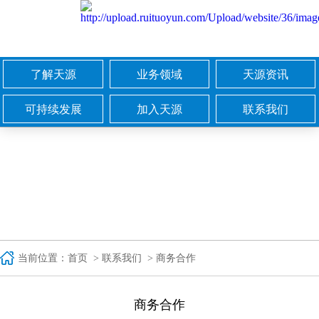
了解天源
业务领域
天源资讯
集团简介
城市燃气
公司新闻
可持续发展
加入天源
联系我们
文化与价值
天源热能
媒体专辑
责任承诺
人才理念
商务合作
企业与大事记
医药健康
招标资讯
社会责任
我们在天源
集团总机
领导团队
教育集团
视频中心
在乎环境
校招宣传
智能地图
国际合作
校园招聘
畜牧领域
社会招聘
当前位置：
首页
>
联系我们
> 商务合作
商务合作