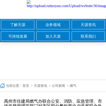
了解天源
业务领域
天源资讯
集团简介
城市燃气
公司新闻
可持续发展
加入天源
联系我们
文化与价值
天源热能
媒体专辑
责任承诺
人才理念
商务合作
企业与大事记
医药健康
招标资讯
社会责任
我们在天源
集团总机
领导团队
教育集团
视频中心
在乎环境
校招宣传
智能地图
国际合作
校园招聘
畜牧领域
社会招聘
当前位置：
首页
>
天源资讯
>
公司新闻 > 燃气
禹州市住建局燃气办联合公安、消防、应急管理、市
场监督管理等部门对市区部分餐饮商业户开展联合执