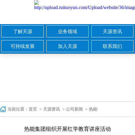
了解天源
业务领域
天源资讯
集团简介
城市燃气
公司新闻
可持续发展
加入天源
联系我们
文化与价值
天源热能
媒体专辑
责任承诺
人才理念
商务合作
企业与大事记
医药健康
招标资讯
社会责任
我们在天源
集团总机
领导团队
教育集团
视频中心
在乎环境
校招宣传
智能地图
国际合作
校园招聘
畜牧领域
社会招聘
当前位置：
首页
>
天源资讯
>
公司新闻 > 热能
热能集团组织开展红学教育讲座活动