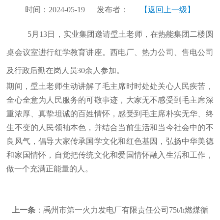
时间：2024-05-19
发布者：
【返回上一级】
5月13日，实业集团邀请垕土老师，在热能
集团
二楼圆
桌会议室进行红学教育讲座
。
西电厂、热力公司、售电公司
及行政后勤在岗人员
30余人参加。
期间，垕土老师生动讲解了毛主席时时处处关心人民疾苦，
全心全意为人民服务的可敬事迹，大家无不感受到毛主席深
重浓厚、真挚坦诚的百姓情怀，感受到毛主席朴实无华、终
生不变的人民领袖本色，并结合当前生活和当今社会中的不
良风气，倡导大家传承国学文化和红色基因，弘扬中华美德
和家国情怀，自觉把传统文化和爱国
情怀
融入生活和工作，
做一个充满正能量的人。
上一条
：禹州市第一火力发电厂有限责任公司75t/h燃煤循